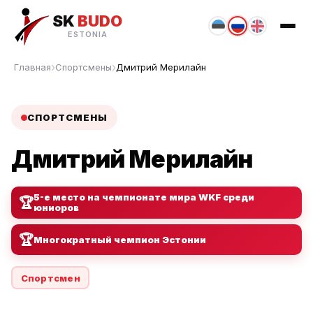
SK
BUDO
ESTONIA
Главная
Спортсмены
Дмитрий Мерилайн
СПОРТСМЕНЫ
Дмитрий Мерилайн
5-е место на чемпионате мира WKF среди
🏆
юниоров
🏆
Многократный чемпион Эстонии
Спортсмен