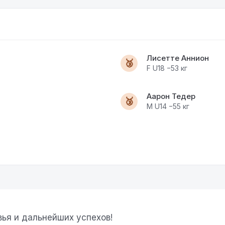
Лисетте Аннион
🥉
F U18 −53 кг
Аарон Тедер
🥉
M U14 −55 кг
ья и дальнейших успехов!