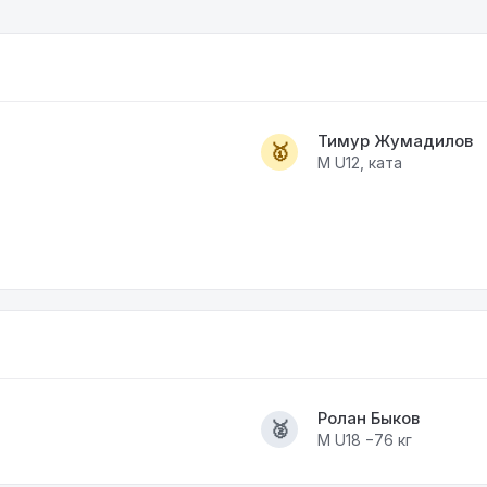
Тимур Жумадилов
🥇
M U12, ката
Ролан Быков
🥈
M U18 −76 кг