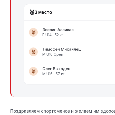
🥉
3 место
Эвелин Алликас
🥉
F U14 −52 кг
Тимофей Михайлец
🥉
M U10 Open
Олег Выходец
🥉
M U16 −57 кг
Поздравляем спортсменов и желаем им здоров