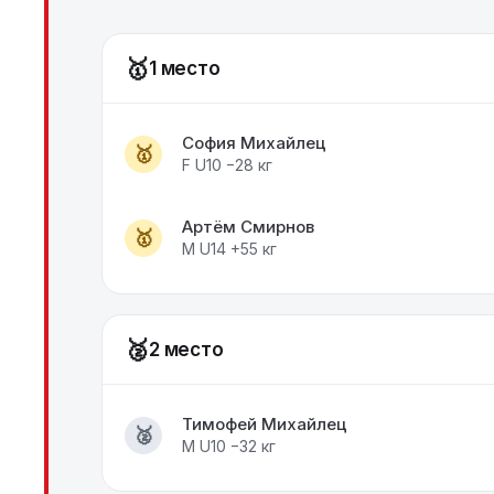
🥇
1 место
София Михайлец
🥇
F U10 −28 кг
Артём Смирнов
🥇
M U14 +55 кг
🥈
2 место
Тимофей Михайлец
🥈
M U10 −32 кг