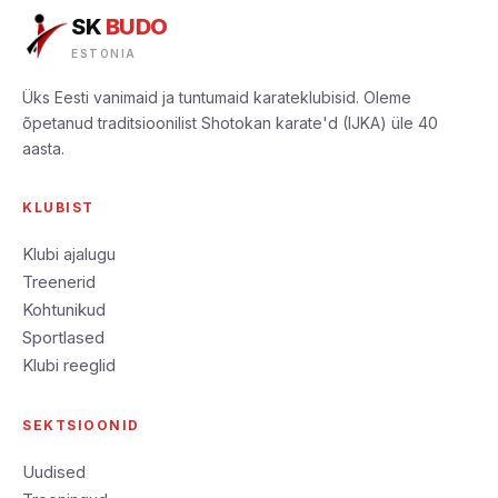
SK
BUDO
ESTONIA
Üks Eesti vanimaid ja tuntumaid karateklubisid. Oleme
õpetanud traditsioonilist Shotokan karate'd (IJKA) üle 40
aasta.
KLUBIST
Klubi ajalugu
Treenerid
Kohtunikud
Sportlased
Klubi reeglid
SEKTSIOONID
Uudised