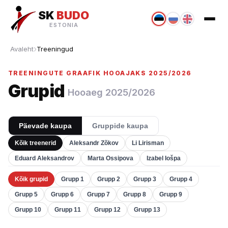
SK
BUDO
ESTONIA
Avaleht
Treeningud
TREENINGUTE GRAAFIK HOOAJAKS 2025/2026
Grupid
Hooaeg 2025/2026
Päevade kaupa
Gruppide kaupa
Kõik treenerid
Aleksandr Zõkov
Li Lirisman
Eduard Aleksandrov
Marta Ossipova
Izabel Iošpa
Kõik grupid
Grupp 1
Grupp 2
Grupp 3
Grupp 4
Grupp 5
Grupp 6
Grupp 7
Grupp 8
Grupp 9
Grupp 10
Grupp 11
Grupp 12
Grupp 13