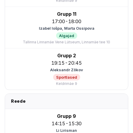
Keldrimäe 9
Grupp 11
17:00-18:00
Izabel Iošpa, Marta Ossipova
Algajad
Tallinna Linnamäe Vene Lütseum, Linnamäe tee 10
Grupp 2
19:15-20:45
Aleksandr Zõkov
Sportlased
Keldrimäe 9
Reede
Grupp 9
14:15-15:30
Li Lirisman