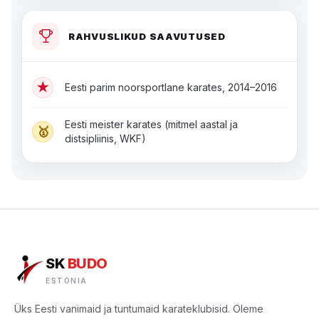
RAHVUSLIKUD SAAVUTUSED
★
Eesti parim noorsportlane karates, 2014–2016
Eesti meister karates (mitmel aastal ja
🥇
distsipliinis, WKF)
SK
BUDO
ESTONIA
Üks Eesti vanimaid ja tuntumaid karateklubisid. Oleme