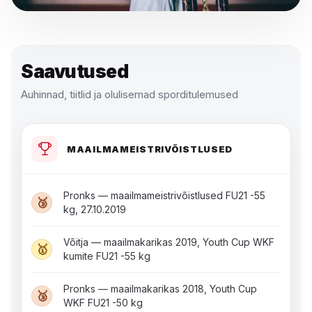
Saavutused
Auhinnad, tiitlid ja olulisemad sporditulemused
MAAILMAMEISTRIVÕISTLUSED
Pronks — maailmameistrivõistlused FU21 -55
🥉
kg, 27.10.2019
Võitja — maailmakarikas 2019, Youth Cup WKF
🥇
kumite FU21 -55 kg
Pronks — maailmakarikas 2018, Youth Cup
🥉
WKF FU21 -50 kg