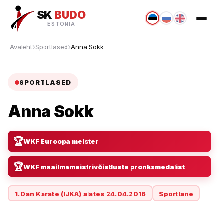
SK
BUDO
ESTONIA
Avaleht
Sportlased
Anna Sokk
SPORTLASED
Anna Sokk
🏆
WKF Euroopa meister
🏆
WKF maailmameistrivõistluste pronksmedalist
1. Dan Karate (IJKA) alates 24.04.2016
Sportlane